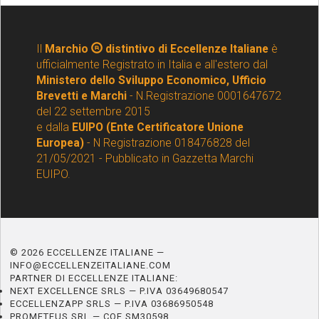
Il
Marchio
distintivo di Eccellenze Italiane
è
ufficialmente Registrato in Italia e all'estero dal
Ministero dello Sviluppo Economico, Ufficio
Brevetti e Marchi
- N.Registrazione 0001647672
del 22 settembre 2015
e dalla
EUIPO (Ente Certificatore Unione
Europea)
- N Registrazione 018476828 del
21/05/2021 - Pubblicato in Gazzetta Marchi
EUIPO.
© 2026 ECCELLENZE ITALIANE —
INFO@ECCELLENZEITALIANE.COM
PARTNER DI ECCELLENZE ITALIANE:
NEXT EXCELLENCE SRLS — P.IVA 03649680547
ECCELLENZAPP SRLS — P.IVA 03686950548
PROMETEUS SRL — COE SM30598