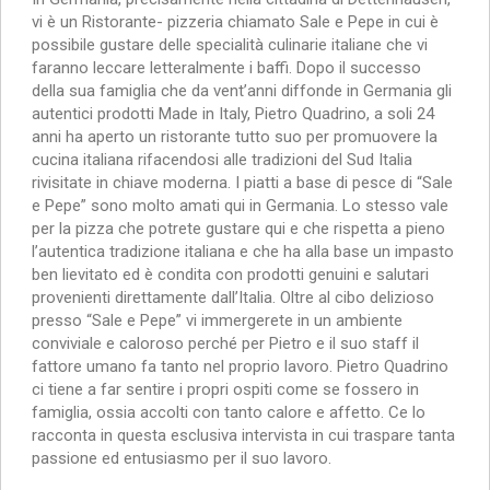
vi è un Ristorante- pizzeria chiamato Sale e Pepe in cui è
possibile gustare delle specialità culinarie italiane che vi
faranno leccare letteralmente i baffi. Dopo il successo
della sua famiglia che da vent’anni diffonde in Germania gli
autentici prodotti Made in Italy, Pietro Quadrino, a soli 24
anni ha aperto un ristorante tutto suo per promuovere la
cucina italiana rifacendosi alle tradizioni del Sud Italia
rivisitate in chiave moderna. I piatti a base di pesce di “Sale
e Pepe” sono molto amati qui in Germania. Lo stesso vale
per la pizza che potrete gustare qui e che rispetta a pieno
l’autentica tradizione italiana e che ha alla base un impasto
ben lievitato ed è condita con prodotti genuini e salutari
provenienti direttamente dall’Italia. Oltre al cibo delizioso
presso “Sale e Pepe” vi immergerete in un ambiente
conviviale e caloroso perché per Pietro e il suo staff il
fattore umano fa tanto nel proprio lavoro. Pietro Quadrino
ci tiene a far sentire i propri ospiti come se fossero in
famiglia, ossia accolti con tanto calore e affetto. Ce lo
racconta in questa esclusiva intervista in cui traspare tanta
passione ed entusiasmo per il suo lavoro.