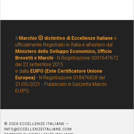
Il
Marchio
distintivo di Eccellenze Italiane
è
ufficialmente Registrato in Italia e all'estero dal
Ministero dello Sviluppo Economico, Ufficio
Brevetti e Marchi
- N.Registrazione 0001647672
del 22 settembre 2015
e dalla
EUIPO (Ente Certificatore Unione
Europea)
- N Registrazione 018476828 del
21/05/2021 - Pubblicato in Gazzetta Marchi
EUIPO.
© 2026 ECCELLENZE ITALIANE —
INFO@ECCELLENZEITALIANE.COM