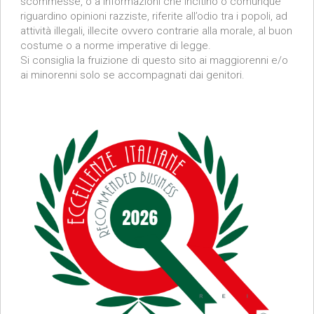
scommesse, o a informazioni che incitino o comunque
riguardino opinioni razziste, riferite all’odio tra i popoli, ad
attività illegali, illecite ovvero contrarie alla morale, al buon
costume o a norme imperative di legge.
Si consiglia la fruizione di questo sito ai maggiorenni e/o
ai minorenni solo se accompagnati dai genitori.