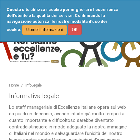
Tog
Questo sito utilizza i cookie per migliorare l'esperienza
navi
dell'utente e la qualità dei servizi. Continuando la
navigazione autorizzi le nostre modalità d'uso dei
cookie.
OK
Ulteriori informazioni
Home
InfoLegale
Informativa legale
Lo staff manageriale di Eccellenze Italiane opera sul web
da più di un decennio, avendo intuito già molto tempo fa
quanto importante e difficoltoso sarebbe diventato
contraddistinguere in modo adeguato la nostra immagine
di Italiani nel mondo e salvaguardare l’unicità del nostro
lavoro contro contraffazioni e imitazioni d’ogni genere.