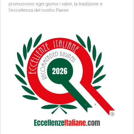
promuovono ogni giorno i valori, la tradizione e
l’eccellenza del nostro Paese.