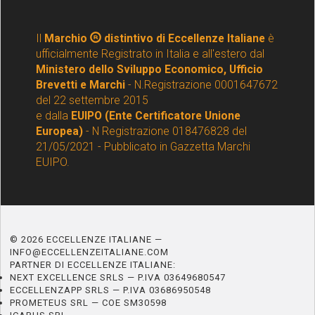
Il
Marchio
distintivo di Eccellenze Italiane
è
ufficialmente Registrato in Italia e all'estero dal
Ministero dello Sviluppo Economico, Ufficio
Brevetti e Marchi
- N.Registrazione 0001647672
del 22 settembre 2015
e dalla
EUIPO (Ente Certificatore Unione
Europea)
- N Registrazione 018476828 del
21/05/2021 - Pubblicato in Gazzetta Marchi
EUIPO.
© 2026 ECCELLENZE ITALIANE —
INFO@ECCELLENZEITALIANE.COM
PARTNER DI ECCELLENZE ITALIANE:
NEXT EXCELLENCE SRLS — P.IVA 03649680547
ECCELLENZAPP SRLS — P.IVA 03686950548
PROMETEUS SRL — COE SM30598