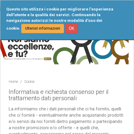
Tog
Questo sito utilizza i cookie per migliorare l'esperienza
navi
dell'utente e la qualità dei servizi. Continuando la
navigazione autorizzi le nostre modalità d'uso dei
cookie.
OK
Ulteriori informazioni
Home
Cookie
Informativa e richiesta consenso per il
trattamento dati personali
La informiamo che i dati personali che ci ha fornito, quelli
che ci fornirà - eventualmente anche acquistando prodotti
e/o servizi da noi forniti dietro pagamento o partecipando
a nostre promozioni e/o offerte - e quelli che,
eventualmente, acquisiremo nel corso del presente