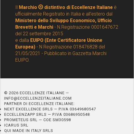
Il
Marchio
distintivo di Eccellenze Italiane
è
ufficialmente Registrato in Italia e all'estero dal
Ministero dello Sviluppo Economico, Ufficio
Brevetti e Marchi
- N.Registrazione 0001647672
del 22 settembre 2015
e dalla
EUIPO (Ente Certificatore Unione
Europea)
- N Registrazione 018476828 del
21/05/2021 - Pubblicato in Gazzetta Marchi
EUIPO.
© 2026 ECCELLENZE ITALIANE —
INFO@ECCELLENZEITALIANE.COM
PARTNER DI ECCELLENZE ITALIANE:
NEXT EXCELLENCE SRLS — P.IVA 03649680547
ECCELLENZAPP SRLS — P.IVA 03686950548
PROMETEUS SRL — COE SM30598
ICARUS SRL
QUI MADE IN ITALY SRLS