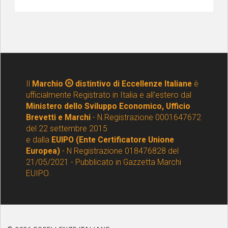
Il
Marchio
distintivo di Eccellenze Italiane
è
ufficialmente Registrato in Italia e all'estero dal
Ministero dello Sviluppo Economico, Ufficio
Brevetti e Marchi
- N.Registrazione 0001647672
del 22 settembre 2015
e dalla
EUIPO (Ente Certificatore Unione
Europea)
- N Registrazione 018476828 del
21/05/2021 - Pubblicato in Gazzetta Marchi
EUIPO.