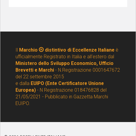
Il
Marchio
distintivo di Eccellenze Italiane
è
ufficialmente Registrato in Italia e all'estero dal
Ministero dello Sviluppo Economico, Ufficio
Brevetti e Marchi
- N.Registrazione 0001647672
del 22 settembre 2015
e dalla
EUIPO (Ente Certificatore Unione
Europea)
- N Registrazione 018476828 del
21/05/2021 - Pubblicato in Gazzetta Marchi
EUIPO.