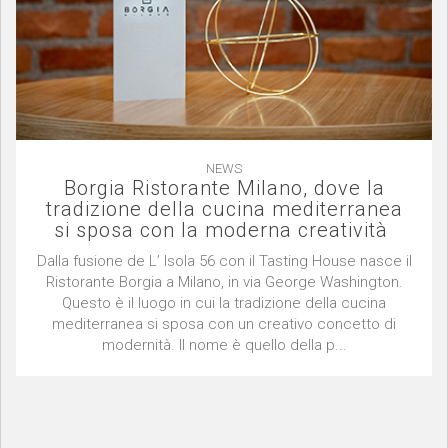
NEWS
Borgia Ristorante Milano, dove la
tradizione della cucina mediterranea
si sposa con la moderna creatività
Dalla fusione de L’ Isola 56 con il Tasting House nasce il
Ristorante Borgia a Milano, in via George Washington.
Questo è il luogo in cui la tradizione della cucina
mediterranea si sposa con un creativo concetto di
modernità. Il nome è quello della p...