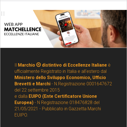
Il
Marchio
distintivo di Eccellenze Italiane
è
ufficialmente Registrato in Italia e all'estero dal
Ministero dello Sviluppo Economico, Ufficio
Brevetti e Marchi
- N.Registrazione 0001647672
del 22 settembre 2015
e dalla
EUIPO (Ente Certificatore Unione
Europea)
- N Registrazione 018476828 del
21/05/2021 - Pubblicato in Gazzetta Marchi
EUIPO.