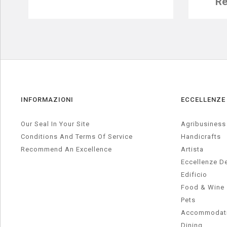
Re
INFORMAZIONI
ECCELLENZE
Our Seal In Your Site
Agribusiness
Conditions And Terms Of Service
Handicrafts
Recommend An Excellence
Artista
Eccellenze De
Edificio
Food & Wine
Pets
Accommodati
Dining