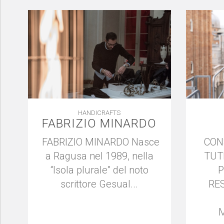
HANDICRAFTS
FABRIZIO MINARDO
FABRIZIO MINARDO Nasce
CON
a Ragusa nel 1989, nella
TUT
“Isola plurale” del noto
P
scrittore Gesual...
RE
M