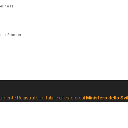
ellness
ent Planner
almente Registrato in Italia e all'estero dal
Ministero dello Sv
 N Registrazione 018476828 del 21/05/2021 - Pubblicato in Ga