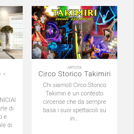
ARTISTA
 -
Circo Storico Takimiri
&
Chi siamoIl Circo Storico
Takimiri è un contesto
NICIAI
circense che da sempre
te di
basa i suoi spettacoli su
o e
in...
le di