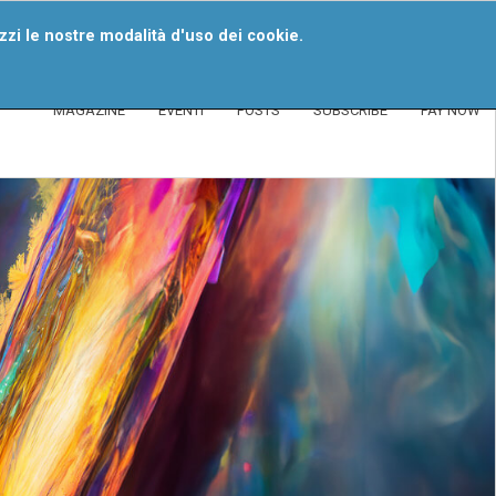
ome An Alerter
Faq
izzi le nostre modalità d'uso dei cookie.
MAGAZINE
EVENTI
POSTS
SUBSCRIBE
PAY NOW