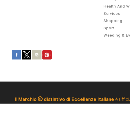
Health And W
Services
Shopping
Sport
Weeding & Ev
Il
Marchio
distintivo di Eccellenze Italiane
è uffici
N.Registrazione 0001647672 del 22 settembre 2015
e dalla
EUIPO (Ente Certificatore Unione Europea)
-