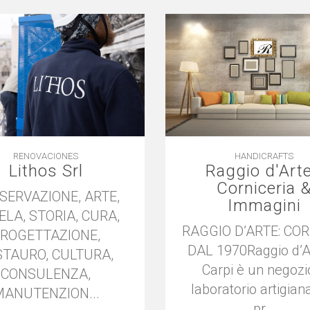
RENOVACIONES
HANDICRAFTS
Lithos Srl
Raggio d'Arte
Corniceria 
SERVAZIONE, ARTE,
Immagini
ELA, STORIA, CURA,
RAGGIO D’ARTE: COR
ROGETTAZIONE,
DAL 1970Raggio d’Ar
STAURO, CULTURA,
Carpi è un negozi
CONSULENZA,
laboratorio artigiana
ANUTENZION...
pr...