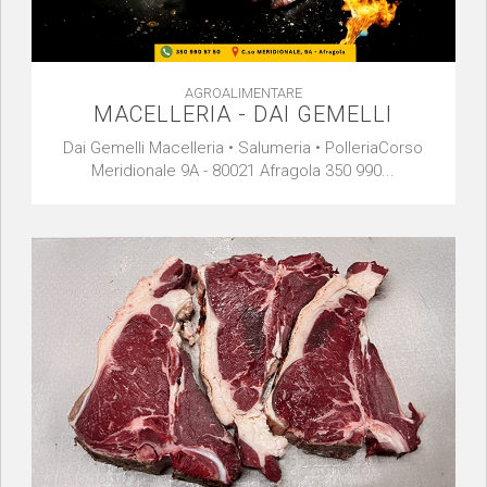
AGROALIMENTARE
MACELLERIA - DAI GEMELLI
Dai Gemelli Macelleria • Salumeria • PolleriaCorso
Meridionale 9A - 80021 Afragola 350 990...