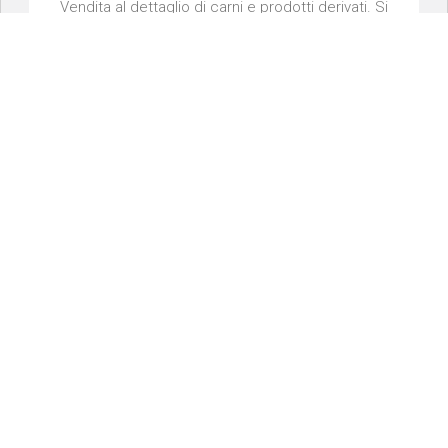
Vendita al dettaglio di carni e prodotti derivati. Si
occupa della selezione, preparazione e vendita...
MACELLERIE
MACELLERIA GRAMAGLIA
Macelleria situata nel centro storico di Piobesi
Torinese, nella città metropolitana di Torino. ...